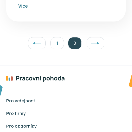
Více
1
2
Předchozí
Další
Pro veřejnost
Pro firmy
Pro obdorníky