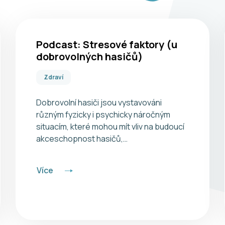
Podcast: Stresové faktory (u
dobrovolných hasičů)
Zdraví
Dobrovolní hasiči jsou vystavováni
různým fyzicky i psychicky náročným
situacím, které mohou mít vliv na budoucí
akceschopnost hasičů,…
Více