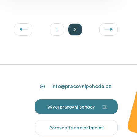
1
2
Předchozí
Další
info@pracovnipohoda.cz
Vývoj pracovní pohody
Porovnejte se s ostatními