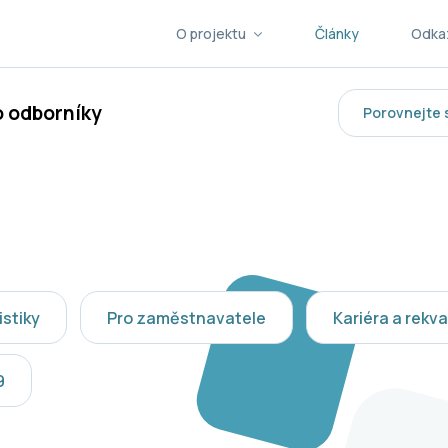
O projektu
Články
Odka
o odborníky
Porovnejte 
istiky
Pro zaměstnavatele
Kariéra a rekva
9