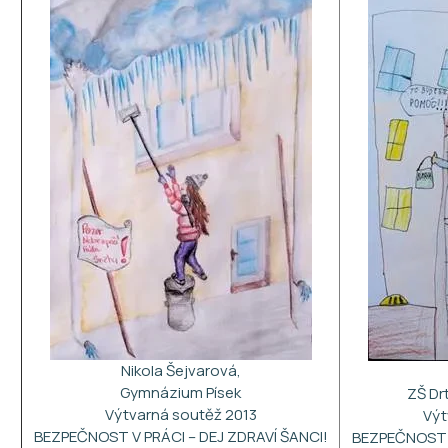
Nikola Šejvarová,
Gymnázium Písek
ZŠ Dr
Výtvarná soutěž 2013
Výt
BEZPEČNOST V PRÁCI – DEJ ZDRAVÍ ŠANCI!
BEZPEČNOST V