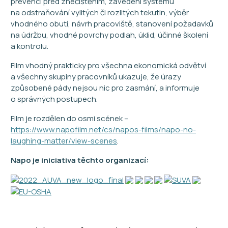
prevenci před znečištěním, zavedení systému
na odstraňování vylitých či rozlitých tekutin, výběr
vhodného obutí, návrh pracoviště, stanovení požadavků
na údržbu, vhodné povrchy podlah, úklid, účinné školení
a kontrolu.
Film vhodný prakticky pro všechna ekonomická odvětví
a všechny skupiny pracovníků ukazuje, že úrazy
způsobené pády nejsou nic pro zasmání, a informuje
o správných postupech.
Film je rozdělen do osmi scének –
https://www.napofilm.net/cs/napos-films/napo-no-
laughing-matter/view-scenes
.
Napo je iniciativa těchto organizací: