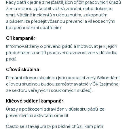
Pády patří k jedné z nejčastějších příčin pracovních úrazů
žen a mohou způsobit vážná zranění, nebo dokonce
smrt. Většině incidentů s uklouznutím, zakopnutím
a pádem lze předejít včasnou prevencí a všeobecnými
bezpečnostními opatřeními.
Cíl kampaně:
Informovat ženy o prevenci pádů a motivovat je k jejich
předcházení a snížit pracovní úrazovost žen v důsledku
pádů.
Cílová skupina:
Primární cílovou skupinou jsou pracující ženy. Sekundární
cílovou skupinou budou zaměstnavatelé v ČR (zejména
ze sektoru veřejných i soukromých služeb).
Klíčové sdělení kampaně:
Úrazy a poškození zdraví žen v důsledku pádů lze
preventivními aktivitami omezit.
Často se stávají úrazy při běžné chůzi, kam patří