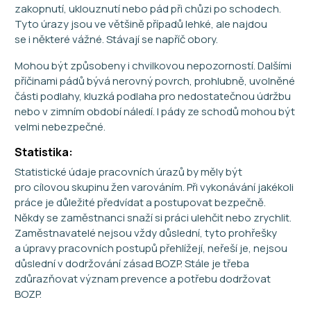
zakopnutí, uklouznutí nebo pád při chůzi po schodech.
Tyto úrazy jsou ve většině případů lehké, ale najdou
se i některé vážné. Stávají se napříč obory.
Mohou být způsobeny i chvilkovou nepozorností. Dalšími
příčinami pádů bývá nerovný povrch, prohlubně, uvolněné
části podlahy, kluzká podlaha pro nedostatečnou údržbu
nebo v zimním období náledí. I pády ze schodů mohou být
velmi nebezpečné.
Statistika:
Statistické údaje pracovních úrazů by měly být
pro cílovou skupinu žen varováním. Při vykonávání jakékoli
práce je důležité předvídat a postupovat bezpečně.
Někdy se zaměstnanci snaží si práci ulehčit nebo zrychlit.
Zaměstnavatelé nejsou vždy důslední, tyto prohřešky
a úpravy pracovních postupů přehlížejí, neřeší je, nejsou
důslední v dodržování zásad BOZP. Stále je třeba
zdůrazňovat význam prevence a potřebu dodržovat
BOZP.