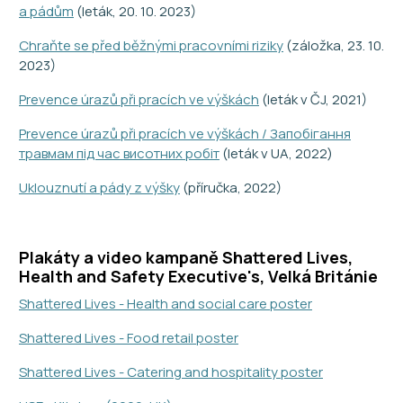
a pádům
(leták, 20. 10. 2023)
Chraňte se před běžnými pracovními riziky
(záložka, 23. 10.
2023)
Prevence úrazů při pracích ve výškách
(leták v ČJ, 2021)
Prevence úrazů při pracích ve výškách / Запобігання
травмам під час висотних робіт
(leták v UA, 2022)
Uklouznutí a pády z výšky
(příručka, 2022)
Plakáty a video kampaně Shattered Lives,
Health and Safety Executive's, Velká Británie
Shattered Lives - Health and social care poster
Shattered Lives - Food retail poster
Shattered Lives - Catering and hospitality poster