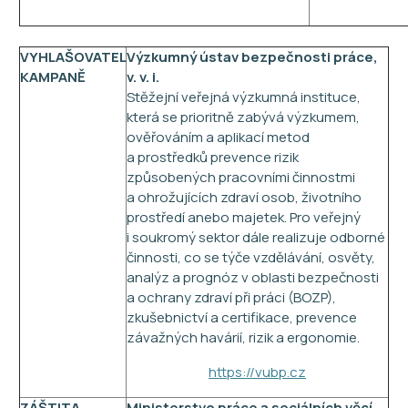
VYHLAŠOVATEL
Výzkumný ústav bezpečnosti práce,
KAMPANĚ
v. v. i.
Stěžejní veřejná výzkumná instituce,
která se prioritně zabývá výzkumem,
ověřováním a aplikací metod
a prostředků prevence rizik
způsobených pracovními činnostmi
a ohrožujících zdraví osob, životního
prostředí anebo majetek. Pro veřejný
i soukromý sektor dále realizuje odborné
činnosti, co se týče vzdělávání, osvěty,
analýz a prognóz v oblasti bezpečnosti
a ochrany zdraví při práci (BOZP),
zkušebnictví a certifikace, prevence
závažných havárií, rizik a ergonomie.
https://vubp.cz
ZÁŠTITA
Ministerstvo práce a sociálních věcí