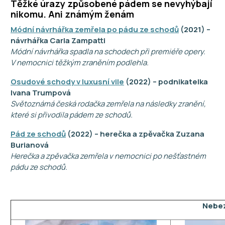
Těžké úrazy způsobené pádem se nevyhýbají
nikomu. Ani známým ženám
Módní návrhářka zemřela po pádu ze schodů
(2021) –
návrhářka Carla Zampatti
Módní návrhářka spadla na schodech při premiéře opery.
V nemocnici těžkým zraněním podlehla.
Osudové schody v luxusní vile
(2022) – podnikatelka
Ivana Trumpová
Světoznámá česká rodačka zemřela na následky zranění,
které si přivodila pádem ze schodů.
Pád ze schodů
(2022) – herečka a zpěvačka Zuzana
Burianová
Herečka a zpěvačka zemřela v nemocnici po nešťastném
pádu ze schodů.
Nebez