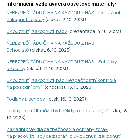
Informační, vzdělávací a osvětové materiály:
NEBEZPEČÍ PÁDU ČÍHÁ NA KAŽDOU Z NÁS – Uklouznutí,
zakopnutí a pády
(plakát, 2. 10. 2023)
Uklouznutí, zakopnutí, pády
(prezentace, 4. 10. 2023)
NEBEZPEČÍ PÁDU ČÍHÁ NA KAŽDOU Z NÁS –
Schodiště
(plakát, 6. 10. 2023)
NEBEZPEČÍ PÁDU ČÍHÁ NA KAŽDOU Z NÁS – Schůdky
a žebříky
(plakát, 11. 10. 2023)
Uklouznutí, zakopnutí, pád. Bezpečnostní kontrola
na poslední chvíli
(checklist, 13. 10. 2023)
Podlahy a schody
(leták, 16. 10. 2023)
Jediný okamžik může být někdy rozhodující
(záložka, 18.
10. 2023)
Základní pravidla bezpečnosti a ochrany zdraví
na pracovišti, aby se zabránilo uklouznutí, zakopnutí