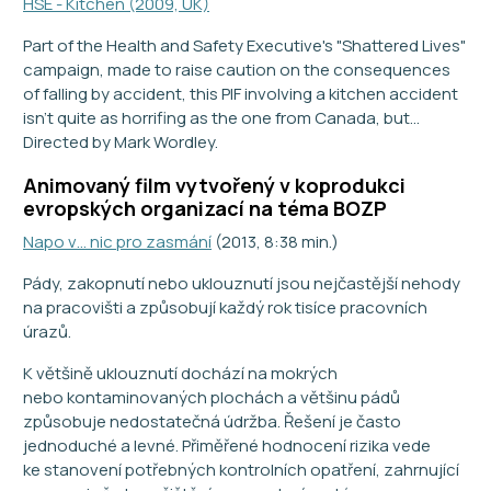
HSE - Kitchen (2009, UK)
Part of the Health and Safety Executive's "Shattered Lives"
campaign, made to raise caution on the consequences
of falling by accident, this PIF involving a kitchen accident
isn't quite as horrifing as the one from Canada, but...
Directed by Mark Wordley.
Animovaný film vytvořený v koprodukci
evropských organizací na téma BOZP
Napo v… nic pro zasmání
(2013, 8:38 min.)
Pády, zakopnutí nebo uklouznutí jsou nejčastější nehody
na pracovišti a způsobují každý rok tisíce pracovních
úrazů.
K většině uklouznutí dochází na mokrých
nebo kontaminovaných plochách a většinu pádů
způsobuje nedostatečná údržba. Řešení je často
jednoduché a levné. Přiměřené hodnocení rizika vede
ke stanovení potřebných kontrolních opatření, zahrnující