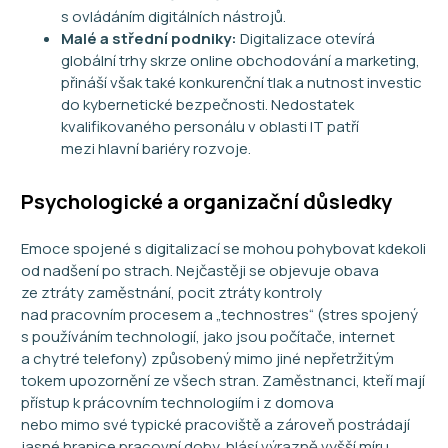
s ovládáním digitálních nástrojů.
Malé a střední podniky:
Digitalizace otevírá
globální trhy skrze online obchodování a marketing,
přináší však také konkurenční tlak a nutnost investic
do kybernetické bezpečnosti. Nedostatek
kvalifikovaného personálu v oblasti IT patří
mezi hlavní bariéry rozvoje.
Psychologické a organizační důsledky
Emoce spojené s digitalizací se mohou pohybovat kdekoli
od nadšení po strach. Nejčastěji se objevuje obava
ze ztráty zaměstnání, pocit ztráty kontroly
nad pracovním procesem a „technostres“ (
stres spojený
s používáním technologií, jako jsou počítače, internet
a chytré telefony)
způsobený mimo jiné nepřetržitým
tokem upozornění ze všech stran. Zaměstnanci, kteří mají
přístup k prácovním technologiím i z domova
nebo mimo své typické pracoviště a zároveň postrádají
jasné hranice pracovní doby, hlásí výrazně vyšší míru