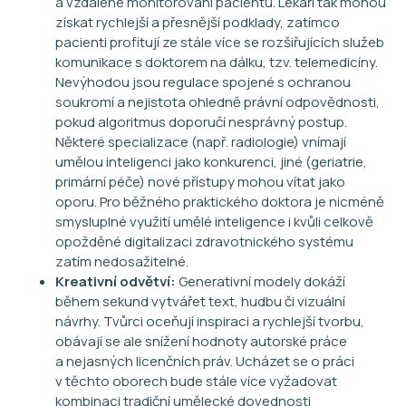
a vzdálené monitorování pacientů. Lékaři tak mohou
získat rychlejší a přesnější podklady, zatímco
pacienti profitují ze stále více se rozšiřujících služeb
komunikace s doktorem na dálku, tzv. telemedicíny.
Nevýhodou jsou regulace spojené s ochranou
soukromí a nejistota ohledně právní odpovědnosti,
pokud algoritmus doporučí nesprávný postup.
Některé specializace (např. radiologie) vnímají
umělou inteligenci jako konkurenci, jiné (geriatrie,
primární péče) nové přístupy mohou vítat jako
oporu. Pro běžného praktického doktora je nicméně
smysluplné využití umělé inteligence i kvůli celkově
opožděné digitalizaci zdravotnického systému
zatím nedosažitelné.
Kreativní odvětví:
Generativní modely dokáží
během sekund vytvářet text, hudbu či vizuální
návrhy. Tvůrci oceňují inspiraci a rychlejší tvorbu,
obávají se ale snížení hodnoty autorské práce
a nejasných licenčních práv. Ucházet se o práci
v těchto oborech bude stále více vyžadovat
kombinaci tradiční umělecké dovednosti