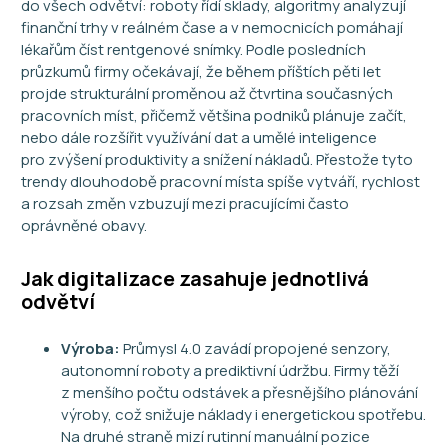
do všech odvětví: roboty řídí sklady, algoritmy analyzují
finanční trhy v reálném čase a v nemocnicích pomáhají
lékařům číst rentgenové snímky. Podle posledních
průzkumů firmy očekávají, že během příštích pěti let
projde strukturální proměnou až čtvrtina současných
pracovních míst, přičemž většina podniků plánuje začít,
nebo dále rozšířit využívání dat a umělé inteligence
pro zvýšení produktivity a snížení nákladů. Přestože tyto
trendy dlouhodobě pracovní místa spíše vytváří, rychlost
a rozsah změn vzbuzují mezi pracujícími často
oprávněné obavy.
Jak digitalizace zasahuje jednotlivá
odvětví
Výroba:
Průmysl 4.0 zavádí propojené senzory,
autonomní roboty a prediktivní údržbu. Firmy těží
z menšího počtu odstávek a přesnějšího plánování
výroby, což snižuje náklady i energetickou spotřebu.
Na druhé straně mizí rutinní manuální pozice