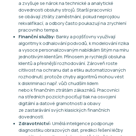
a zvyšuje se nárok na technické a analytické
dovednosti obsluhy strojů. Starší pracovníci
se obávají ztráty zaměstnání, pokud neprojdou
rekvalifikací, a odbory často poukazují na zrychlení
pracovního tempa.
Finanční služby:
Banky a pojišťovny využívají
algoritmy k odhalování podvodů, k modelování rizika
a vysoce personalizovaným nabídkám šitým na míru
jednotlivým klientům. Přínosem je rychlejší obsluha
klientů a přesnější rozhodování. Zároveň roste
citlivost na ochranu dat a etiku automatizovaných
rozhodnutí, protože chyby algoritmů mohou vést
k diskriminaci např. vůči chudším lidem
nebo k finančním ztrátám zákazníků. Pracovníci
na středních pozicích pociťují tlak na osvojení
digitální a datové gramotnosti a obavy
ze zastarávání svých klasických finančních
dovedností.
Zdravotnictví:
Umělá inteligence podporuje
diagnostiku obrazových dat, predikci řešení léčby