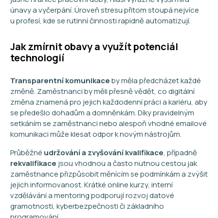
únavy a vyčerpání. Úroveň stresu přitom stoupá nejvíce
u profesí, kde se rutinní činnosti rapidně automatizují.
Jak zmírnit obavy a využít potenciál
technologií
Transparentní komunikace
by měla předcházet každé
změně. Zaměstnanci by měli přesně vědět, co digitální
změna znamená pro jejich každodenní práci a kariéru, aby
se předešlo dohadům a domněnkám. Díky pravidelným
setkáním se zaměstnanci nebo alespoň vhodné emailové
komunikaci může klesat odpor k novým nástrojům.
Průběžné
udržování a zvyšování kvalifikace
, případně
rekvalifikace
jsou vhodnou a často nutnou cestou jak
zaměstnance přizpůsobit měnícím se podmínkám a zvýšit
jejich informovanost. Krátké online kurzy, interní
vzdělávání a mentoring podporují rozvoj datové
gramotnosti, kyberbezpečnosti či základního
programování.