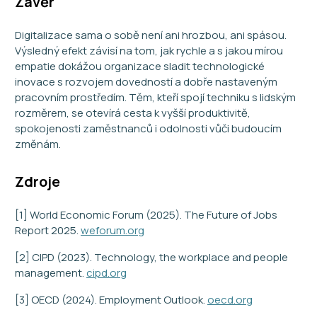
Závěr
Digitalizace sama o sobě není ani hrozbou, ani spásou.
Výsledný efekt závisí na tom, jak rychle a s jakou mírou
empatie dokážou organizace sladit technologické
inovace s rozvojem dovedností a dobře nastaveným
pracovním prostředím. Těm, kteří spojí techniku s lidským
rozměrem, se otevírá cesta k vyšší produktivitě,
spokojenosti zaměstnanců i odolnosti vůči budoucím
změnám.
Zdroje
[1] World Economic Forum (2025). The Future of Jobs
Report 2025.
weforum.org
[2] CIPD (2023). Technology, the workplace and people
management.
cipd.org
[3] OECD (2024). Employment Outlook.
oecd.org