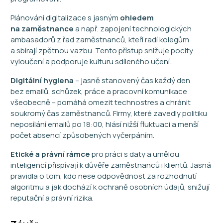
Plánování digitalizace s jasným
ohledem
na zaměstnance
a např.
zapojení technologických
ambasadorů z řad zaměstnanců, kteří radí kolegům
a sbírají zpětnou vazbu. Tento přístup snižuje pocity
vyloučení a podporuje kulturu sdíleného učení.
Digitální hygiena
– jasně stanovený čas každý den
bez emailů, schůzek, práce a pracovní komunikace
všeobecně – pomáhá omezit technostres a chránit
soukromý čas zaměstnanců. Firmy, které zavedly politiku
neposílání emailů po 18:00, hlásí nižší fluktuaci a menší
počet absencí způsobených vyčerpáním.
Etické a právní rámce
pro práci s daty a umělou
inteligencí přispívají k důvěře zaměstnanců i klientů. Jasná
pravidla o tom, kdo nese odpovědnost za rozhodnutí
algoritmu a jak dochází k ochraně osobních údajů, snižují
reputační a právní rizika.