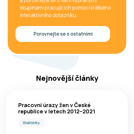
a porovnejte se s vámi vybranými
skupinami pracujících pomocí krátkého
interaktivního dotazníku.
Porovnejte se s ostatními
Nejnovější články
Pracovní úrazy žen v České
republice v letech 2012–2021
Statistiky