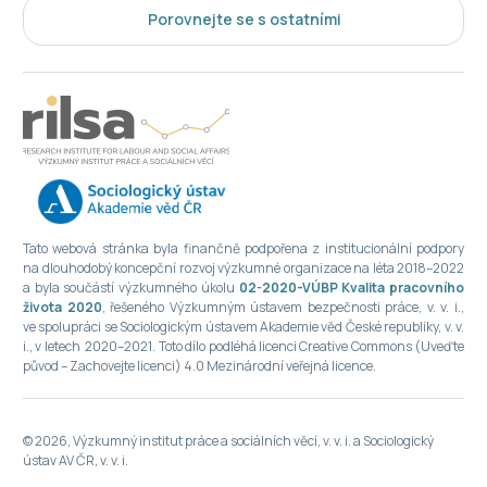
Porovnejte se s ostatními
Tato webová stránka byla finančně podpořena z institucionální podpory
na dlouhodobý koncepční rozvoj výzkumné organizace na léta 2018–2022
a byla součástí výzkumného úkolu
02-2020-VÚBP Kvalita pracovního
života 2020
, řešeného Výzkumným ústavem bezpečnosti práce, v. v. i.,
ve spolupráci se Sociologickým ústavem Akademie věd České republiky, v. v.
i., v letech 2020–2021. Toto dílo podléhá licenci Creative Commons (Uveďte
původ – Zachovejte licenci) 4.0 Mezinárodní veřejná licence.
© 2026, Výzkumný institut práce a sociálních věcí, v. v. i. a Sociologický
ústav AV ČR, v. v. i.