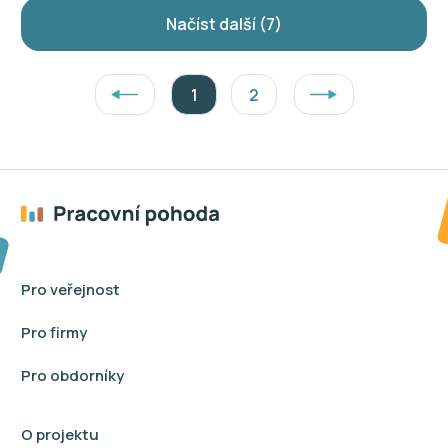
Načíst další (7)
1
2
Předchozí
Další
Pro veřejnost
Pro firmy
Pro obdorníky
O projektu